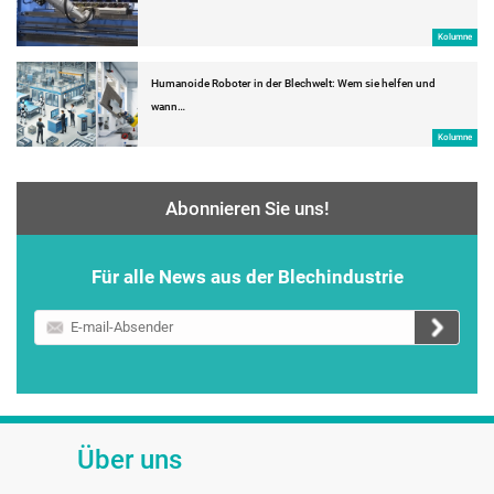
Kolumne
Humanoide Roboter in der Blechwelt: Wem sie helfen und
wann…
Kolumne
Abonnieren Sie uns!
Für alle News aus der Blechindustrie
E-
mail-
Absender
Über uns