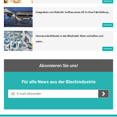
Kolumne
Integration von Robotik: Aufbau eines All-in-One-Fabrikökosy…
Kolumne
Humanoide Roboter in der Blechwelt: Wem sie helfen und
wann…
Kolumne
Abonnieren Sie uns!
Für alle News aus der Blechindustrie
E-
mail-
Absender