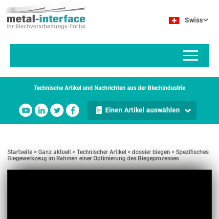
Direkt
Cookie-Einstellungen
zum
Swiss
Inhalt
Technische Artikel und Nachrichten aus der Blechindustrie
Einen Artikel auswählen
Startseite
Ganz aktuell
Technischer Artikel
dossier biegen
Spezifisches
Biegewerkzeug im Rahmen einer Optimierung des Biegeprozesses