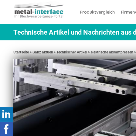
Direkt
Cookie-Einstellungen
zum
Produktvergleich
Firmenv
Inhalt
Technische Artikel und Nachrichten aus d
Startseite
Ganz aktuell
Technischer Artikel
elektrische abkantpressen