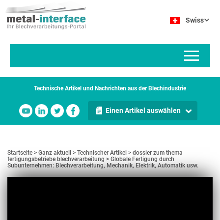
Direkt
Cookie-Einstellungen
zum
Swiss
Inhalt
Technische Artikel und Nachrichten aus der Blechindustrie
Einen Artikel auswählen
Startseite
Ganz aktuell
Technischer Artikel
dossier zum thema
fertigungsbetriebe blechverarbeitung
Globale Fertigung durch
Subunternehmen: Blechverarbeitung, Mechanik, Elektrik, Automatik usw.