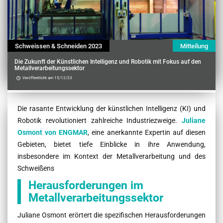
Schweissen & Schneiden 2023
Mitteilung
Die Zukunft der Künstlichen Intelligenz und Robotik mit Fokus auf den
Metallverarbeitungssektor
Veröffentlicht am 15/12/23
Contenu
Die rasante Entwicklung der künstlichen Intelligenz (KI) und
Robotik revolutioniert zahlreiche Industriezweige.
Juliane
Osmont von ENGMAR
, eine anerkannte Expertin auf diesen
Gebieten, bietet tiefe Einblicke in ihre Anwendung,
insbesondere im Kontext der Metallverarbeitung und des
Schweißens
Herausforderungen im
Metallverarbeitungssektor
Juliane Osmont erörtert die spezifischen Herausforderungen