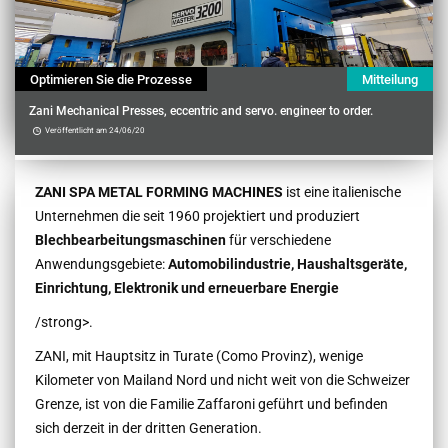
Optimieren Sie die Prozesse
Mitteilung
Zani Mechanical Presses, eccentric and servo. engineer to order.
Veröffentlicht am 24/06/20
Contenu
ZANI SPA METAL FORMING MACHINES
ist eine italienische
Unternehmen die seit 1960 projektiert und produziert
Blechbearbeitungsmaschinen
für verschiedene
Anwendungsgebiete:
Automobilindustrie, Haushaltsgeräte,
Einrichtung, Elektronik und erneuerbare Energie
/strong>.
ZANI, mit Hauptsitz in Turate (Como Provinz), wenige
Kilometer von Mailand Nord und nicht weit von die Schweizer
Grenze, ist von die Familie Zaffaroni geführt und befinden
sich derzeit in der dritten Generation.