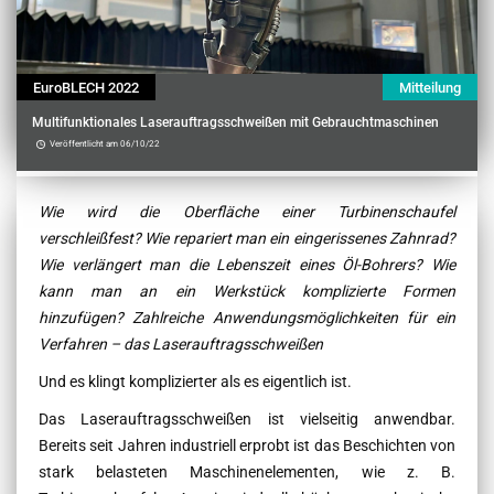
EuroBLECH 2022
Mitteilung
Multifunktionales Laserauftragsschweißen mit Gebrauchtmaschinen
Veröffentlicht am 06/10/22
Contenu
Wie wird die Oberfläche einer Turbinenschaufel
verschleißfest? Wie repariert man ein eingerissenes Zahnrad?
Wie verlängert man die Lebenszeit eines Öl-Bohrers? Wie
kann man an ein Werkstück komplizierte Formen
hinzufügen? Zahlreiche Anwendungsmöglichkeiten für ein
Verfahren – das Laserauftragsschweißen
Und es klingt komplizierter als es eigentlich ist.
Das Laserauftragsschweißen ist vielseitig anwendbar.
Bereits seit Jahren industriell erprobt ist das Beschichten von
stark belasteten Maschinenelementen, wie z. B.