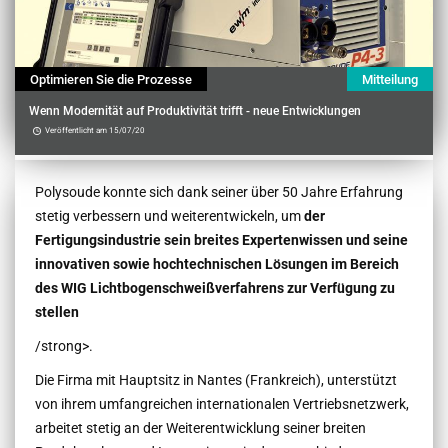
Optimieren Sie die Prozesse
Mitteilung
Wenn Modernität auf Produktivität trifft - neue Entwicklungen
Veröffentlicht am 15/07/20
Contenu
Polysoude konnte sich dank seiner über 50 Jahre Erfahrung
stetig verbessern und weiterentwickeln, um
der
Fertigungsindustrie sein breites Expertenwissen und seine
innovativen sowie hochtechnischen Lösungen im Bereich
des WIG Lichtbogenschweißverfahrens zur Verfügung zu
stellen
/strong>.
Die Firma mit Hauptsitz in Nantes (Frankreich), unterstützt
von ihrem umfangreichen internationalen Vertriebsnetzwerk,
arbeitet stetig an der Weiterentwicklung seiner breiten