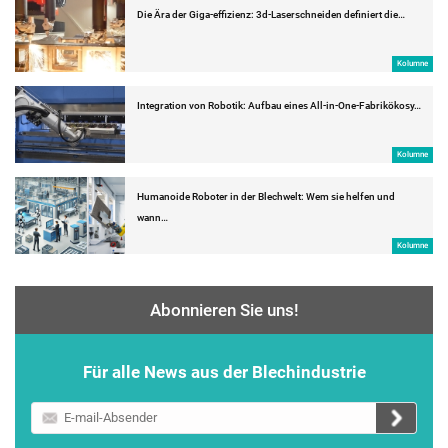
Die Ära der Giga-effizienz: 3d-Laserschneiden definiert die…
Kolumne
Integration von Robotik: Aufbau eines All-in-One-Fabrikökosy…
Kolumne
Humanoide Roboter in der Blechwelt: Wem sie helfen und
wann…
Kolumne
Abonnieren Sie uns!
Für alle News aus der Blechindustrie
E-
mail-
Absender