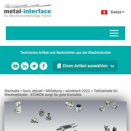
Direkt
Cookie-Einstellungen
zum
Swiss
Inhalt
Technische Artikel und Nachrichten aus der Blechindustrie
Einen Artikel auswählen
Startseite
Ganz aktuell
Mitteilung
euroblech 2022
Tiefziehteile für
Steckverbinder - STÜKEN sorgt für gute Kontakte