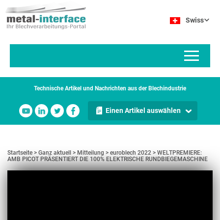
Direkt
Cookie-Einstellungen
zum
Swiss
Inhalt
Technische Artikel und Nachrichten aus der Blechindustrie
Einen Artikel auswählen
Startseite
Ganz aktuell
Mitteilung
euroblech 2022
WELTPREMIERE:
AMB PICOT PRÄSENTIERT DIE 100% ELEKTRISCHE RUNDBIEGEMASCHINE